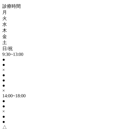
診療時間
月
火
水
木
金
土
日/祝
9:30~13:00
●
●
×
●
●
●
×
14:00~18:00
●
●
×
●
●
△