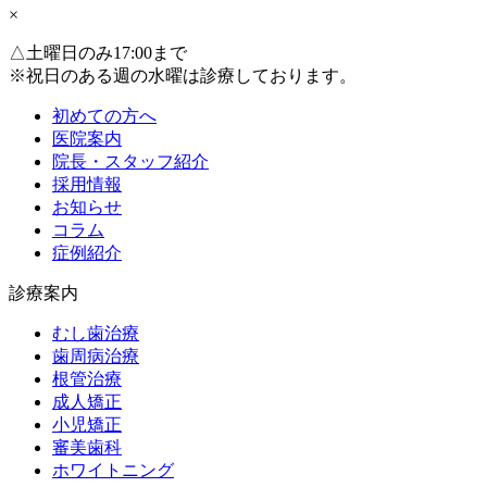
×
△
土曜日のみ17:00まで
※祝日のある週の水曜は診療しております。
初めての方へ
医院案内
院長・スタッフ紹介
採用情報
お知らせ
コラム
症例紹介
診療案内
むし歯治療
歯周病治療
根管治療
成人矯正
小児矯正
審美歯科
ホワイトニング