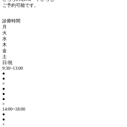
ご予約可能です。
診療時間
月
火
水
木
金
土
日/祝
9:30~13:00
●
●
×
●
●
●
×
14:00~18:00
●
●
×