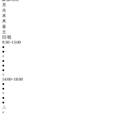
月
火
水
木
金
土
日/祝
9:30~13:00
●
●
×
●
●
●
×
14:00~18:00
●
●
×
●
●
△
×