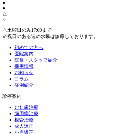
●
●
△
×
△
土曜日のみ17:00まで
※祝日のある週の水曜は診療しております。
初めての方へ
医院案内
院長・スタッフ紹介
採用情報
お知らせ
コラム
症例紹介
診療案内
むし歯治療
歯周病治療
根管治療
成人矯正
小児矯正