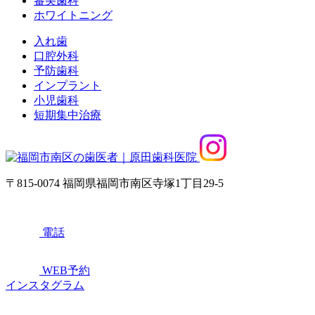
審美歯科
ホワイトニング
入れ歯
口腔外科
予防歯科
インプラント
小児歯科
短期集中治療
〒815-0074 福岡県福岡市南区寺塚1丁目29-5
電話
WEB予約
インスタグラム