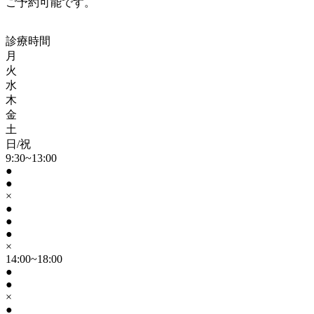
ご予約可能です。
診療時間
月
火
水
木
金
土
日/祝
9:30~13:00
●
●
×
●
●
●
×
14:00~18:00
●
●
×
●