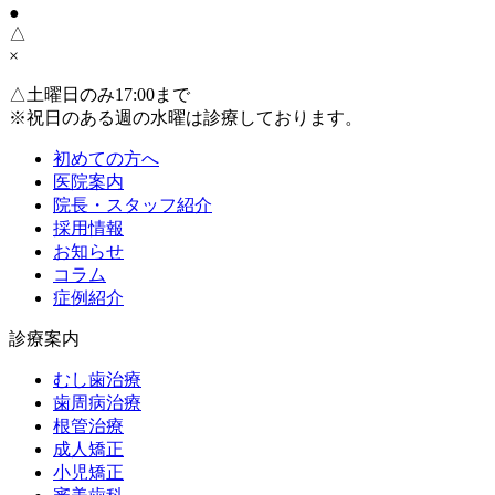
●
△
×
△
土曜日のみ17:00まで
※祝日のある週の水曜は診療しております。
初めての方へ
医院案内
院長・スタッフ紹介
採用情報
お知らせ
コラム
症例紹介
診療案内
むし歯治療
歯周病治療
根管治療
成人矯正
小児矯正