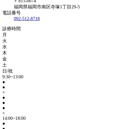
〒815-0074
福岡県福岡市南区寺塚1丁目29-5
電話番号
092-512-8718
診療時間
月
火
水
木
金
土
日/祝
9:30~13:00
●
●
×
●
●
●
×
14:00~18:00
●
●